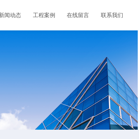
新闻动态
工程案例
在线留言
联系我们