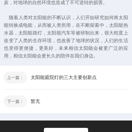
炭，对地球的自然环境也造成了不可逆转的损害。
随着人类对太阳能的不断认识，人们开始研究如何将太阳
能转换成电能，从而被人类所用，在不断探索中，太阳能热
水器，太阳能路灯，太阳能汽车等被研制出来，很大程度上
改变了人类的生存环境，也改善了地球的状况，人们的生活
也变得更便捷，更美好，未来相信太阳能会被更广泛的应
用，相信太阳能会更长久的陪伴在我们身边。
太阳能庭院灯的三大主要创新点
上一篇：
暂无
下一篇：