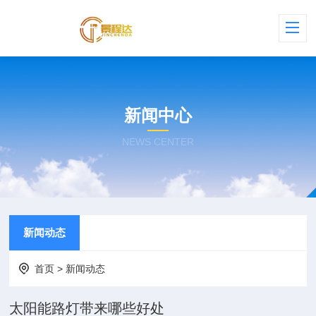
新闻中心
NEWS CENTER
新闻动态
首页
>
新闻动态
太阳能路灯带来哪些好处